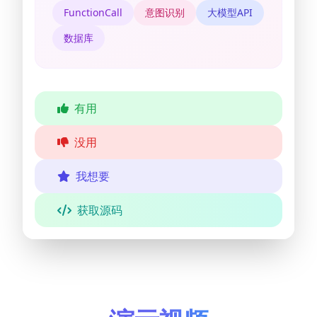
FunctionCall
意图识别
大模型API
数据库
有用
没用
我想要
获取源码