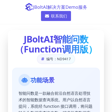
JBoltAI解决方案Demo服务
联系我们
JBoltAI智能问数
（Function调用版）
编号：ND9417
功能场景
智能问数是一款融合前沿自然语言处理技
术的智能数据查询系统。用户以自然语言
提问，系统经 function 接口调用，将问题